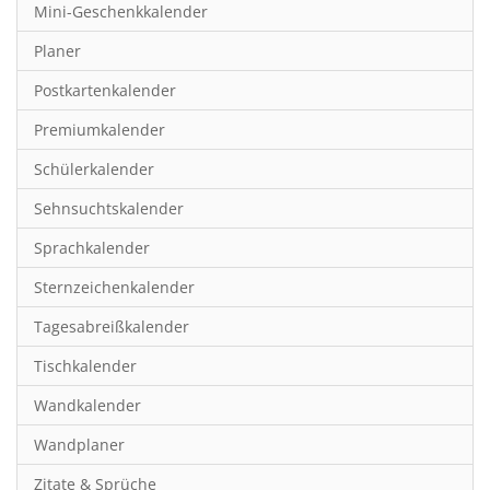
Mini-Geschenkkalender
Hobby & Basteln
Planer
Humor & Cartoon
Postkartenkalender
Inspiration & Entspannung
Premiumkalender
Inspiration & Spiritualität
Schülerkalender
Kinderkalender
Sehnsuchtskalender
Kunst
Sprachkalender
Länder & Städte
Sternzeichenkalender
Landschaft & Natur
Tagesabreißkalender
Lifestyle
Tischkalender
Literatur
Wandkalender
Manga & Animé
Wandplaner
Neutrale Kalender
Zitate & Sprüche