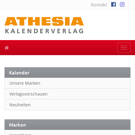
Kontakt
Togg
navi
Kalender
Unsere Marken
Verlagsvorschauen
Neuheiten
Marken