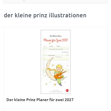
Partner- & Wandplaner
Planung & Organisation
der kleine prinz illustrationen
Ratgeber
Rätsel
Reise
Sport
Sprachkalender
Sternzeichen & Mond
Tiere
Verkehr & Technik
Was ist was
Der kleine Prinz Planer für zwei 2027
Was ist was; Städte