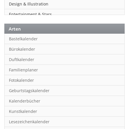
Design & Illustration
Entertainment & Stars
Erotik
Arten
Essen & Trinken
Bastelkalender
Familienplaner
Bürokalender
Fantasy
Duftkalender
Film
Familienplaner
Fotokunst
Fotokalender
Frauen
Geburtstagskalender
Fußball
Kalenderbücher
Gaming
Kunstkalender
Geburtstagskalender
Lesezeichenkalender
Geschichte