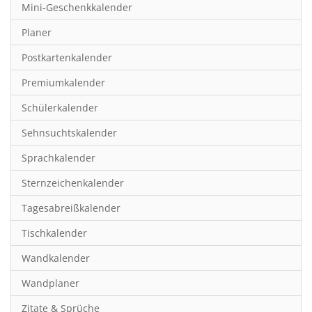
Mini-Geschenkkalender
Hobby & Basteln
Planer
Humor & Cartoon
Postkartenkalender
Inspiration & Entspannung
Premiumkalender
Inspiration & Spiritualität
Schülerkalender
Kinderkalender
Sehnsuchtskalender
Kunst
Sprachkalender
Länder & Städte
Sternzeichenkalender
Landschaft & Natur
Tagesabreißkalender
Lifestyle
Tischkalender
Literatur
Wandkalender
Manga & Animé
Wandplaner
Neutrale Kalender
Zitate & Sprüche