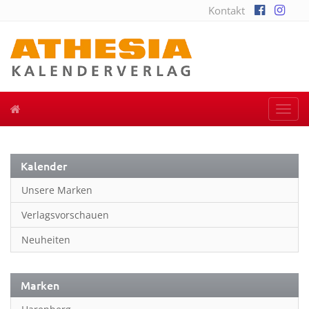
Kontakt
Togg
navi
Kalender
Unsere Marken
Verlagsvorschauen
Neuheiten
Marken