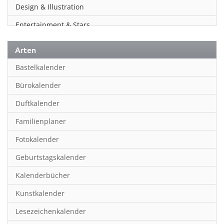
Design & Illustration
Entertainment & Stars
Erotik
Arten
Essen & Trinken
Bastelkalender
Familienplaner
Bürokalender
Fantasy
Duftkalender
Film
Familienplaner
Fotokunst
Fotokalender
Frauen
Geburtstagskalender
Fußball
Kalenderbücher
Gaming
Kunstkalender
Geburtstagskalender
Lesezeichenkalender
Geschichte