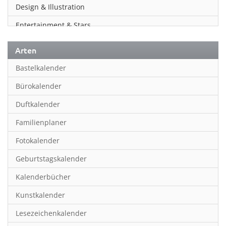
Design & Illustration
Entertainment & Stars
Erotik
Arten
Essen & Trinken
Bastelkalender
Familienplaner
Bürokalender
Fantasy
Duftkalender
Film
Familienplaner
Fotokunst
Fotokalender
Frauen
Geburtstagskalender
Fußball
Kalenderbücher
Gaming
Kunstkalender
Geburtstagskalender
Lesezeichenkalender
Geschichte