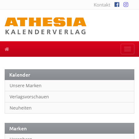
Kontakt
Togg
navi
Kalender
Unsere Marken
Verlagsvorschauen
Neuheiten
Marken