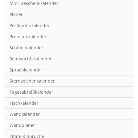
Mini-Geschenkkalender
Hobby & Basteln
Planer
Humor & Cartoon
Postkartenkalender
Inspiration & Entspannung
Premiumkalender
Inspiration & Spiritualität
Schülerkalender
Kinderkalender
Sehnsuchtskalender
Kunst
Sprachkalender
Länder & Städte
Sternzeichenkalender
Landschaft & Natur
Tagesabreißkalender
Lifestyle
Tischkalender
Literatur
Wandkalender
Manga & Animé
Wandplaner
Neutrale Kalender
Zitate & Sprüche