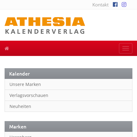
Kontakt
Togg
navi
Kalender
Unsere Marken
Verlagsvorschauen
Neuheiten
Marken