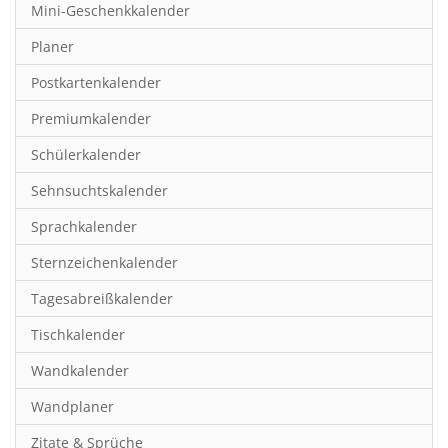
Mini-Geschenkkalender
Hobby & Basteln
Planer
Humor & Cartoon
Postkartenkalender
Inspiration & Entspannung
Premiumkalender
Inspiration & Spiritualität
Schülerkalender
Kinderkalender
Sehnsuchtskalender
Kunst
Sprachkalender
Länder & Städte
Sternzeichenkalender
Landschaft & Natur
Tagesabreißkalender
Lifestyle
Tischkalender
Literatur
Wandkalender
Manga & Animé
Wandplaner
Neutrale Kalender
Zitate & Sprüche