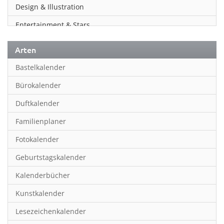
Design & Illustration
Entertainment & Stars
Erotik
Arten
Essen & Trinken
Bastelkalender
Familienplaner
Bürokalender
Fantasy
Duftkalender
Film
Familienplaner
Fotokunst
Fotokalender
Frauen
Geburtstagskalender
Fußball
Kalenderbücher
Gaming
Kunstkalender
Geburtstagskalender
Lesezeichenkalender
Geschichte