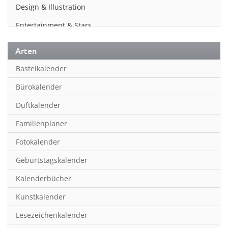
Design & Illustration
Entertainment & Stars
Erotik
Arten
Essen & Trinken
Bastelkalender
Familienplaner
Bürokalender
Fantasy
Duftkalender
Film
Familienplaner
Fotokunst
Fotokalender
Frauen
Geburtstagskalender
Fußball
Kalenderbücher
Gaming
Kunstkalender
Geburtstagskalender
Lesezeichenkalender
Geschichte