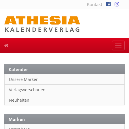
Kontakt
Togg
navi
Kalender
Unsere Marken
Verlagsvorschauen
Neuheiten
Marken