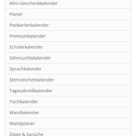
Mini-Geschenkkalender
Hobby & Basteln
Planer
Humor & Cartoon
Postkartenkalender
Inspiration & Entspannung
Premiumkalender
Inspiration & Spiritualität
Schülerkalender
Kinderkalender
Sehnsuchtskalender
Kunst
Sprachkalender
Länder & Städte
Sternzeichenkalender
Landschaft & Natur
Tagesabreißkalender
Lifestyle
Tischkalender
Literatur
Wandkalender
Manga & Animé
Wandplaner
Neutrale Kalender
Zitate & Sprüche