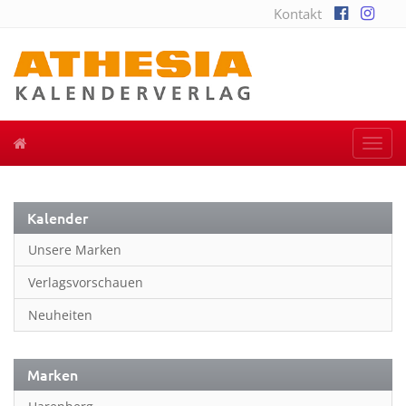
Kontakt
Togg
navi
Kalender
Unsere Marken
Verlagsvorschauen
Neuheiten
Marken