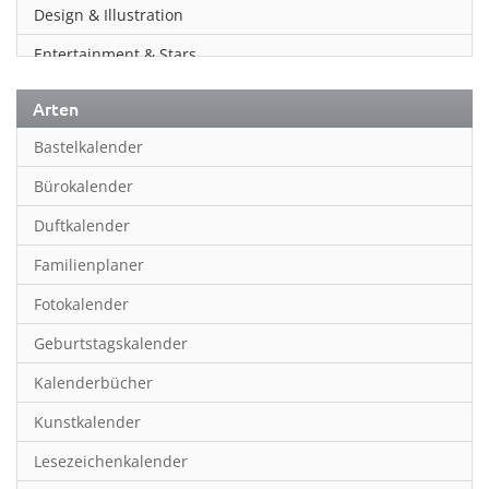
Design & Illustration
Entertainment & Stars
Erotik
Arten
Essen & Trinken
Bastelkalender
Familienplaner
Bürokalender
Fantasy
Duftkalender
Film
Familienplaner
Fotokunst
Fotokalender
Frauen
Geburtstagskalender
Fußball
Kalenderbücher
Gaming
Kunstkalender
Geburtstagskalender
Lesezeichenkalender
Geschichte