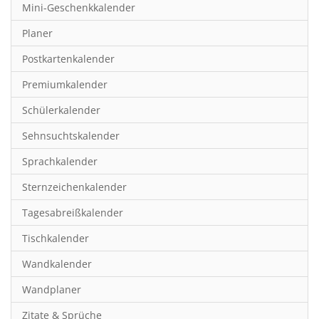
Mini-Geschenkkalender
Hobby & Basteln
Planer
Humor & Cartoon
Postkartenkalender
Inspiration & Entspannung
Premiumkalender
Inspiration & Spiritualität
Schülerkalender
Kinderkalender
Sehnsuchtskalender
Kunst
Sprachkalender
Länder & Städte
Sternzeichenkalender
Landschaft & Natur
Tagesabreißkalender
Lifestyle
Tischkalender
Literatur
Wandkalender
Manga & Animé
Wandplaner
Neutrale Kalender
Zitate & Sprüche